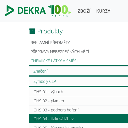
ZBOŽÍ
KURZY
Produkty
REKLAMNÍ PŘEDMĚTY
PŘEPRAVA NEBEZPEČNÝCH VĚCÍ
CHEMICKÉ LÁTKY A SMĚSI
Značení
Symboly CLP
GHS 01 - výbuch
GHS 02 - plamen
GHS 03 - podpora hoření
GHS 04 - tlaková láhev
GHS 05 - žíravost/zkumavky