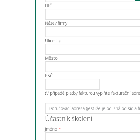
DIČ
Název firmy
Ulice,č.p.
Město
PSČ
(V případě platby fakturou vyplňte fakturační adr
Účastník školení
Jméno