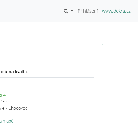
Přihlášení
www.dekra.cz
adů na kvalitu
a 4
01/9
a 4 - Chodovec
na mapě