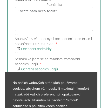
Poznámka
Souhlasím s Všeobecnými obchodními podmínkami
společnosti DEKRA CZ a.s.
Obchodní podmínky
Seznámil/a jsem se se zásadami zpracování
osobních údajů.
Ochrana osobních údajů
Mám zájem o pozvánku na příští kurzy a semináře.
Na našich webových stránkách používáme
cookies, abychom vám poskytli maximální komfort
Souhlasím se zasíláním obchodních sdělení pro
marketingové účely.
na základě vašich preferencí při opakovaných
Pole označené
*
je povinné.
návštěvách. Kliknutím na tlačítko "Přijmout"
Zpět na termíny kurzu
souhlasíte s použitím všech cookies.