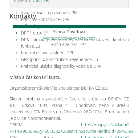
kritériím.
Vrátit se.
Vznik a složení PM
Vývoj emisních požadavků PM
Kontakty
Princip a konstrukce DPF
Aditivní systém (PSA - Eolys, VW Group - Satacen)
Yvona Davidová
DPF "retro-fit"
yvona.davidova@dekra.com
DPS snímač (princip, druhy, základní nastavení, kontrola
+420 606 761 431
funkce, ...)
Kontrola stavu zaplnění DPF
GFP (princip, konstrukce, regenerace, ...)
Praktická ukázka diagnostiky vozidla s DPF
Místo a čas konání kurzu
Organizátorem školení je společnost DEKRA CZ a.s.
Školení probíhá v prostorách školicího střediska DEKRA CZ
a.s., Türkova 1001, Praha 4 - Chodovec, nebo v areálu
společnosti STK Brno s.r.o., Vídeňská 267/106d, Brno. Vchod
je z ulice Novomoravanská.
DEKRA:
https://mapy.cz/zakladni?
x=14.4906608&y=50.0382426&z=17&source=addr&id=8949589
STK Brno:
https://mapy.cz/zakladni?