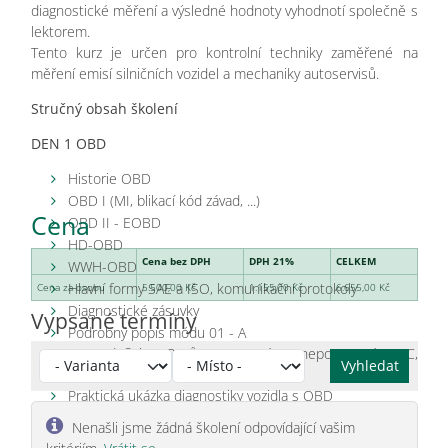
diagnostické měření a výsledné hodnoty vyhodnotí společně s
lektorem.
Tento kurz je určen pro kontrolní techniky zaměřené na
měření emisí silničních vozidel a mechaniky autoservisů.
Stručný obsah školení
DEN 1 OBD
Historie OBD
OBD I (MI, blikací kód závad, ...)
Cena
OBD II - EOBD
HD-OBD
Cena bez DPH
DPH 21%
CELKEM
WWH-OBD
Hlavní formy SAE a ISO, komunikační protokoly
Cena za osobu
5.500,00 Kč
1.155,00 Kč
6.655,00 Kč
Diagnostické zásuvky
Vypsané termíny
Podrobný popis módu 01 - A
(MIL, definice PIDů, potvrzené a nepotvrzené DTC,
Vyhledat
Readiness kód, Freeze Frame data, ...)
Praktická ukázka diagnostiky vozidla s OBD
Nenašli jsme žádná školení odpovídající vašim
DEN 2 DPF