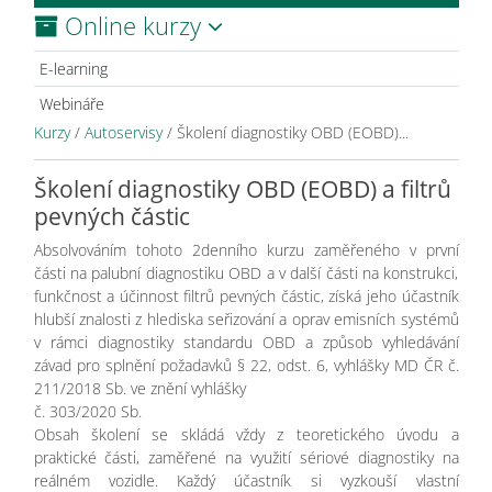
Online kurzy
E-learning
Webináře
Kurzy
/
Autoservisy
/
Školení diagnostiky OBD (EOBD)...
Školení diagnostiky OBD (EOBD) a filtrů
pevných částic
Absolvováním tohoto 2denního kurzu zaměřeného v první
části na palubní diagnostiku OBD a v další části na konstrukci,
funkčnost a účinnost filtrů pevných částic, získá jeho účastník
hlubší znalosti z hlediska seřizování a oprav emisních systémů
v rámci diagnostiky standardu OBD a způsob vyhledávání
závad pro splnění požadavků § 22, odst. 6, vyhlášky MD ČR č.
211/2018 Sb. ve znění vyhlášky
č. 303/2020 Sb.
Obsah školení se skládá vždy z teoretického úvodu a
praktické části, zaměřené na využití sériové diagnostiky na
reálném vozidle. Každý účastník si vyzkouší vlastní